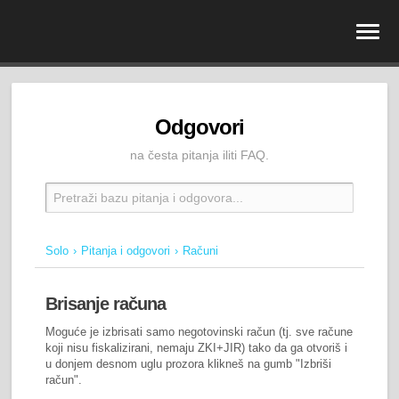
Odgovori
na česta pitanja iliti FAQ.
Solo
Pitanja i odgovori
Računi
Brisanje računa
Moguće je izbrisati samo negotovinski račun (tj. sve račune
koji nisu fiskalizirani, nemaju ZKI+JIR) tako da ga otvoriš i
u donjem desnom uglu prozora klikneš na gumb "Izbriši
račun".