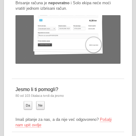
Brisanje računa je
nepovratno
i Solo ekipa neće moći
vratiti
jednom izbrisani račun.
Jesmo li ti pomogli?
80 od 103 čitalaca tvrdi da jesmo
Da
Ne
Imaš pitanje za nas, a da nije već odgovoreno?
Pošalji
nam upit ovdje