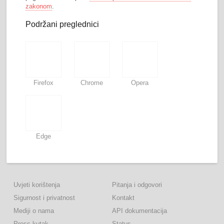
zakonom
.
Podržani preglednici
Firefox
Chrome
Opera
Edge
Uvjeti korištenja
Pitanja i odgovori
Sigurnost i privatnost
Kontakt
Mediji o nama
API dokumentacija
Press kutak
Status