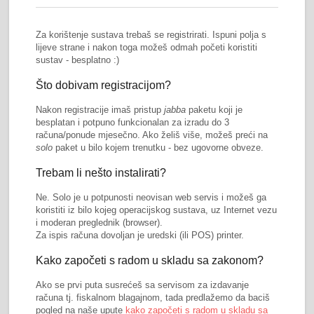
Za korištenje sustava trebaš se registrirati. Ispuni polja s
lijeve strane i nakon toga možeš odmah početi koristiti
sustav - besplatno :)
Što dobivam registracijom?
Nakon registracije imaš pristup
jabba
paketu koji je
besplatan i potpuno funkcionalan za izradu do 3
računa/ponude mjesečno. Ako želiš više, možeš preći na
solo
paket u bilo kojem trenutku - bez ugovorne obveze.
Trebam li nešto instalirati?
Ne. Solo je u potpunosti neovisan web servis i možeš ga
koristiti iz bilo kojeg operacijskog sustava, uz Internet vezu
i moderan preglednik (browser).
Za ispis računa dovoljan je uredski (ili POS) printer.
Kako započeti s radom u skladu sa zakonom?
Ako se prvi puta susrećeš sa servisom za izdavanje
računa tj. fiskalnom blagajnom, tada predlažemo da baciš
pogled na naše upute
kako započeti s radom u skladu sa