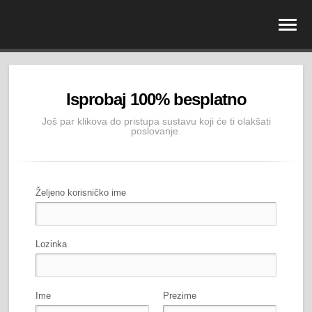
Isprobaj 100% besplatno
Još par klikova do pristupa sustavu koji će ti olakšati
poslovanje.
Željeno korisničko ime
Lozinka
Ime
Prezime