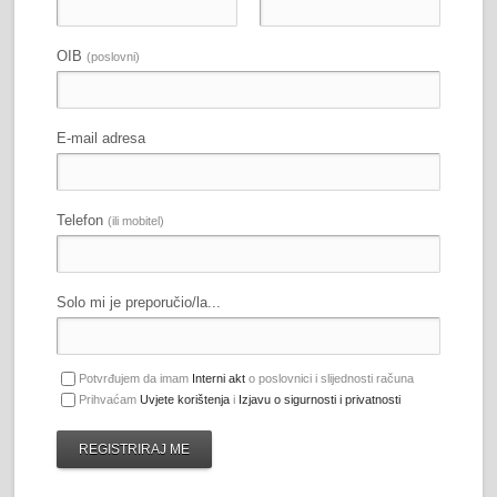
OIB
(poslovni)
E-mail adresa
Telefon
(ili mobitel)
Solo mi je preporučio/la...
Potvrđujem da imam
Interni akt
o poslovnici i slijednosti računa
Prihvaćam
Uvjete korištenja
i
Izjavu o sigurnosti i privatnosti
REGISTRIRAJ ME