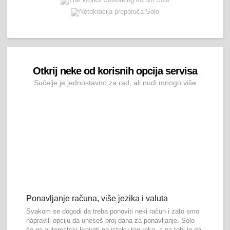
Otkrij neke od korisnih opcija servisa
Sučelje je jednostavno za rad, ali nudi mnogo više
Ponavljanje računa, više jezika i valuta
Svakom se dogodi da treba ponoviti neki račun i zato smo
napravili opciju da uneseš broj dana za ponavljanje. Solo
će ga automatski kreirati po isteku tog roka, a na tebi je da