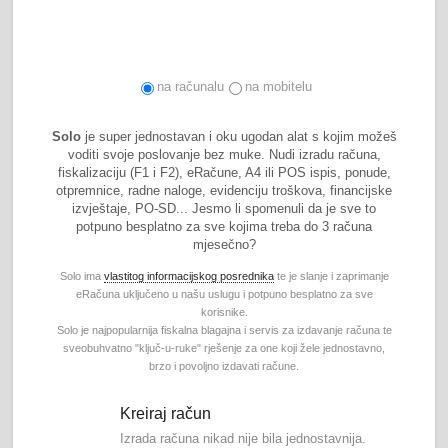
na računalu
na mobitelu
Solo
je super jednostavan i oku ugodan alat s kojim možeš
voditi svoje poslovanje bez muke. Nudi izradu računa,
fiskalizaciju (F1 i F2), eRačune, A4 ili POS ispis, ponude,
otpremnice, radne naloge, evidenciju troškova, financijske
izvještaje, PO-SD... Jesmo li spomenuli da je sve to
potpuno besplatno za sve kojima treba do 3 računa
mjesečno?
Solo ima
vlastitog informacijskog posrednika
te je slanje i zaprimanje
eRačuna uključeno u našu uslugu i potpuno besplatno za sve
korisnike.
Solo je najpopularnija fiskalna blagajna i servis za izdavanje računa te
sveobuhvatno "ključ-u-ruke" rješenje za one koji žele jednostavno,
brzo i povoljno izdavati račune.
Kreiraj račun
Izrada računa nikad nije bila jednostavnija.