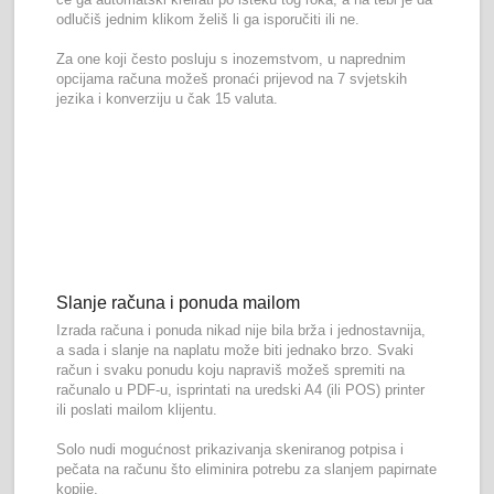
odlučiš jednim klikom želiš li ga isporučiti ili ne.
Za one koji često posluju s inozemstvom, u naprednim
opcijama računa možeš pronaći prijevod na 7 svjetskih
jezika i konverziju u čak 15 valuta.
Slanje računa i ponuda mailom
Izrada računa i ponuda nikad nije bila brža i jednostavnija,
a sada i slanje na naplatu može biti jednako brzo. Svaki
račun i svaku ponudu koju napraviš možeš spremiti na
računalo u PDF-u, isprintati na uredski A4 (ili POS) printer
ili poslati mailom klijentu.
Solo nudi mogućnost prikazivanja skeniranog potpisa i
pečata na računu što eliminira potrebu za slanjem papirnate
kopije.