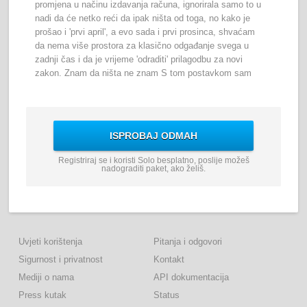
promjena u načinu izdavanja računa, ignorirala samo to u
nadi da će netko reći da ipak ništa od toga, no kako je
prošao i 'prvi april', a evo sada i prvi prosinca, shvaćam
da nema više prostora za klasično odgađanje svega u
zadnji čas i da je vrijeme 'odraditi' prilagodbu za novi
zakon. Znam da ništa ne znam S tom postavkom sam
krenula istraživati u nadi da ću naći neki jednostavan
tutorial što/kako/gdje. I zaista, postoji dosta članaka o
tome što napraviti, ali iz nekog razloga nikako da mi
sjedne i bude jasno. Jesu li to godine ili otpor prema
ISPROBAJ ODMAH
promjeni il...
nastavi čitati...
Registriraj se i koristi Solo besplatno, poslije možeš
nadograditi paket, ako želiš.
23.01.2024, 14:48
– U proteklih nekoliko mjeseci servis
Solo je potiho nadograđen novim, korisnim opcijama. Iako
je već teško uvoditi novitete jer smo u zadnjih 11 godina
uveli sve što je nama i vama palo na pamet, možda će ti
biti korisne neke od novih opcija: 1. vlastiti SMTP
poslužitelj (server) - korisno ako želiš slati mailove s
Uvjeti korištenja
Pitanja i odgovori
računima i ponudama samo preko svog mail servera,
Sigurnost i privatnost
Kontakt
koristeći vlastitu mail adresu. Ovo je opcija za naprednije
Mediji o nama
API dokumentacija
korisnike koji žele imati potpunu kontrolu nad isporukom
Press kutak
Status
mailova. Opciju ćeš naći kada klikneš na Postavke