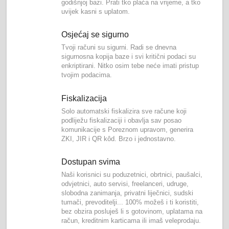
godišnjoj bazi. Prati tko plaća na vrijeme, a tko
uvijek kasni s uplatom.
Osjećaj se sigurno
Tvoji računi su sigurni. Radi se dnevna
sigurnosna kopija baze i svi kritični podaci su
enkriptirani. Nitko osim tebe neće imati pristup
tvojim podacima.
Fiskalizacija
Solo automatski fiskalizira sve račune koji
podliježu fiskalizaciji i obavlja sav posao
komunikacije s Poreznom upravom, generira
ZKI, JIR i QR kôd. Brzo i jednostavno.
Dostupan svima
Naši korisnici su poduzetnici, obrtnici, paušalci,
odvjetnici, auto servisi, freelanceri, udruge,
slobodna zanimanja, privatni liječnici, sudski
tumači, prevoditelji... 100% možeš i ti koristiti,
bez obzira posluješ li s gotovinom, uplatama na
račun, kreditnim karticama ili imaš veleprodaju.