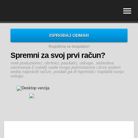
ISPROBAJ ODMAH
Registriraj se besplatno!
Spremni za svoj prvi račun?
mali poduzetnici, obrtnici, paušalci, udruge, slobodna
zanimanja (i ostali) sada mogu jednostavno i brzo putem
weba napraviti račun, poslati ga ili isprintati i naplatiti svoju
uslugu.