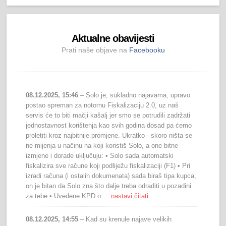
Aktualne obavijesti
Prati naše objave na
Facebooku
08.12.2025, 15:46
– Solo je, sukladno najavama, upravo
postao spreman za notornu Fiskalizaciju 2.0, uz naš
servis će to biti mačji kašalj jer smo se potrudili zadržati
jednostavnost korištenja kao svih godina dosad pa ćemo
proletiti kroz najbitnije promjene. Ukratko - skoro ništa se
ne mijenja u načinu na koji koristiš Solo, a one bitne
izmjene i dorade uključuju: • Solo sada automatski
fiskalizira sve račune koji podliježu fiskalizaciji (F1) • Pri
izradi računa (i ostalih dokumenata) sada biraš tipa kupca,
on je bitan da Solo zna što dalje treba odraditi u pozadini
za tebe • Uvedene KPD o...
nastavi čitati...
08.12.2025, 14:55
– Kad su krenule najave velikih