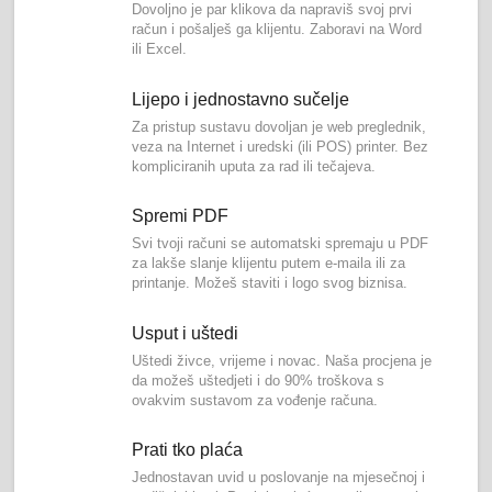
Dovoljno je par klikova da napraviš svoj prvi
račun i pošalješ ga klijentu. Zaboravi na Word
ili Excel.
Lijepo i jednostavno sučelje
Za pristup sustavu dovoljan je web preglednik,
veza na Internet i uredski (ili POS) printer. Bez
kompliciranih uputa za rad ili tečajeva.
Spremi PDF
Svi tvoji računi se automatski spremaju u PDF
za lakše slanje klijentu putem e-maila ili za
printanje. Možeš staviti i logo svog biznisa.
Usput i uštedi
Uštedi živce, vrijeme i novac. Naša procjena je
da možeš uštedjeti i do 90% troškova s
ovakvim sustavom za vođenje računa.
Prati tko plaća
Jednostavan uvid u poslovanje na mjesečnoj i