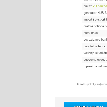
prikaz
2D barko
generator HUB 3
import i eksport 
grafovi prihoda p
putni nalozi
povezivanje bank
prioritetna tehni
vođenje skladišt
ugovorna obvez
mjesečna nakna
U
solo+
paket je uključen