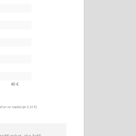
40 €
ačun se naplaćuje 0,10 €).
aditi paket, ako želiš.