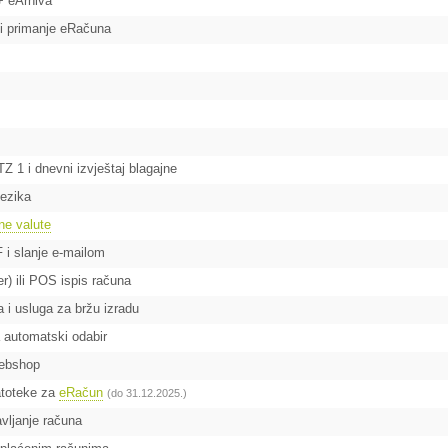
 + eArhiva
 i primanje eRačuna
Z 1 i dnevni izvještaj blagajne
jezika
ne valute
 i slanje e-mailom
er) ili POS ispis računa
a i usluga za bržu izradu
a automatski odabir
webshop
atoteke za
eRačun
(do 31.12.2025.)
vljanje računa