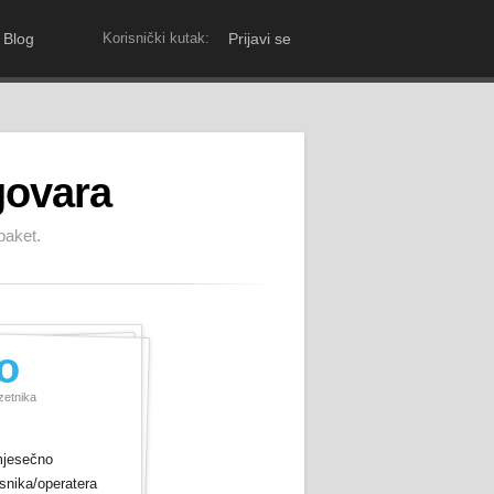
Blog
Korisnički kutak:
Prijavi se
govara
paket.
o
zetnika
mjesečno
isnika/operatera