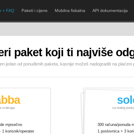
lo + FAQ
Paketi i cijene
Mobilna fiskalna
API dokumentacija
ri paket koji ti najviše od
ri jedan od ponuđenih paketa, kasnije možeš nadograditi na plaćeni 
abba
sol
a svakoga
za malog podu
ude mjesečno
300 računa/ponuda 
 1 korisnik/operater
1 poslovnica + 3 kor