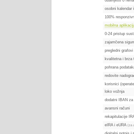
obavijesti o nen
osobni kalendar 
100% responzivn
mobilna aplikacij
0-24 pristup sus
zajamčena sigurn
pregledni grafovi
kvalitetna i brza
pohrana podata
redovite nadogra
korisnici (operate
loko vožnja
dodatni IBAN za 
avansni računi
rekapitulacije I
eIRA i eURA
(za 
digitalni potpis 