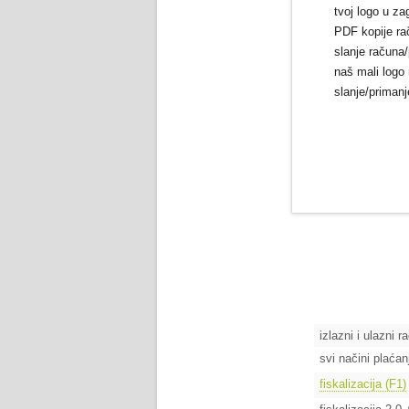
tvoj logo u za
PDF kopije ra
slanje računa
naš mali logo
slanje/priman
izlazni i ulazni r
svi načini plaća
fiskalizacija (F1)