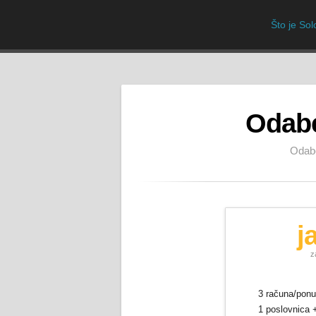
Što je So
Odabe
Odabe
j
z
3 računa/pon
1 poslovnica +