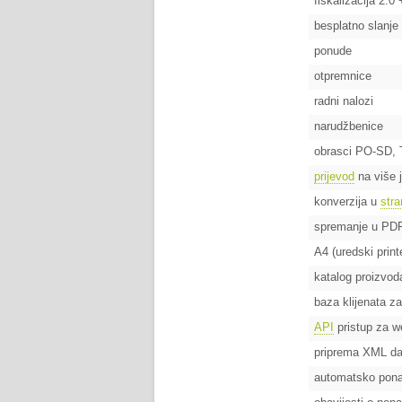
fiskalizacija 2.0
besplatno slanje
ponude
otpremnice
radni nalozi
narudžbenice
obrasci PO-SD, T
prijevod
na više 
konverzija u
stra
spremanje u PDF
A4 (uredski print
katalog proizvod
baza klijenata z
API
pristup za 
priprema XML d
automatsko pona