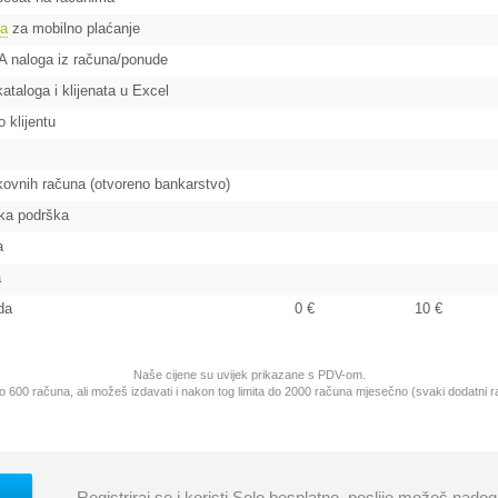
da
za mobilno plaćanje
A naloga iz računa/ponude
kataloga i klijenata u Excel
o klijentu
ovnih računa (otvoreno bankarstvo)
čka podrška
a
a
da
0 €
10 €
Naše cijene su uvijek prikazane s PDV-om.
o 600 računa, ali možeš izdavati i nakon tog limita do 2000 računa mjesečno (svaki dodatni r
Registriraj se i koristi Solo besplatno, poslije možeš nadogr