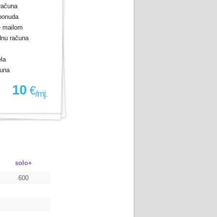
 računa
 ponuda
e mailom
dnu računa
la
čuna
10
€
/mj.
solo+
600