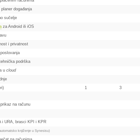
aplaćenim računima
i planer događanja
o sučelje
a
za Android ili iOS
tavu
ost i privatnost
 poslovanja
 tehnička podrška
ka u
cloud
dnje
ri)
1
3
prikaz na računu
RA i URA, brasci KPI i KPR
automatsko knjiženje u Synesisu)
i pečat na računima