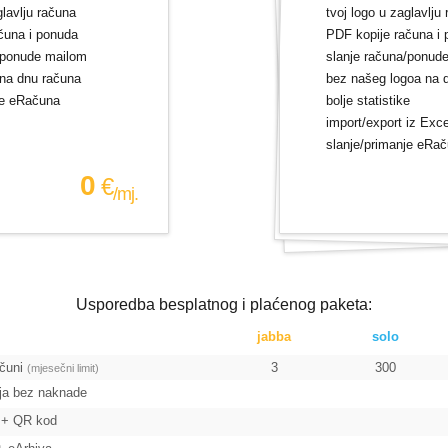
glavlju računa
tvoj logo u zaglavlju
čuna i ponuda
PDF kopije računa i
/ponude mailom
slanje računa/ponud
 na dnu računa
bez našeg logoa na 
je eRačuna
bolje statistike
import/export iz Exce
slanje/primanje eRa
0
€
/mj.
Usporedba besplatnog i plaćenog paketa:
jabba
solo
ačuni
3
300
(mjesečni limit)
nja bez naknade
+ QR kod