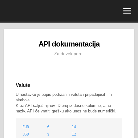
API dokumentacija
Za developere.
Valute
U nastavku je popis podržanih valuta i pripadajućih im
simbola.
Kroz API šalješ njihov ID broj iz desne kolumne, a ne
naziv. API će vratiti grešku ako unos ne bude numerički.
EUR
€
14
USD
$
12