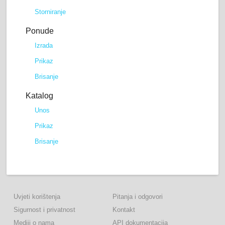
Storniranje
Ponude
Izrada
Prikaz
Brisanje
Katalog
Unos
Prikaz
Brisanje
Uvjeti korištenja
Pitanja i odgovori
Sigurnost i privatnost
Kontakt
Mediji o nama
API dokumentacija