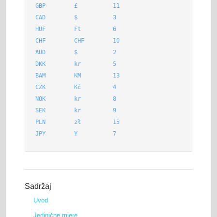
GBP
£
11
CAD
$
3
HUF
Ft
6
CHF
CHF
10
AUD
$
2
DKK
kr
5
BAM
KM
13
CZK
Kč
4
NOK
kr
8
SEK
kr
9
PLN
zł
15
JPY
¥
7
Sadržaj
Uvod
Jedinične mjere