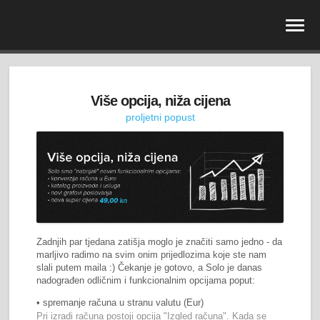
Više opcija, niža cijena
proljetni popust
Zadnjih par tjedana zatišja moglo je značiti samo jedno - da
marljivo radimo na svim onim prijedlozima koje ste nam
slali putem maila :) Čekanje je gotovo, a Solo je danas
nadograđen odličnim i funkcionalnim opcijama poput:
• spremanje računa u stranu valutu (Eur)
Pri izradi računa postoji opcija "Izgled računa". Kada se