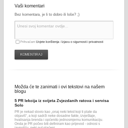
Vaši komentari
Bez komentara, je li to dobro ili loše? ;)
Prihvaćam
Uvjete korištenja
i
Izjavu o sigurnosti i privatnosti
KOMENTIRAJ
Možda će te zanimati i ovi tekstovi na našem
blogu
5 PR lekcija iz svijeta Zvjezdanih ratova i servisa
Solo
PR je nekad slovio kao „onaj neki tekst koji ti plate da
objaviš“, a koji sadrži neke dosadne fakte, izvještaje,
hvalisanja brenda i općenito jednosmjernu komunikaciju.
Onda je PR počeo biti definiram kao prijevod - odnosi s
javnošću, neki put plaćeni,...