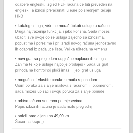
odabere engleski, izgled PDF računa će biti preveden na
engleski, a iznosi preračunati u eure po srednjem tečaju
HNB
• katalog usluga, više ne moraš tipkati usluge u računu
Druga najtraženija funkcija, i jako korisna. Sada možeš
ubaciti sve svoje opise usluga zajedno sa iznosima,
popustima i porezima i pri izradi novog računa jednostavno
ih odabrati iz padajuće liste. Velika ušteda na vrmenu
• novi graf sa pregledom uspješno naplaćenih usluga
Zanima te koje usluge najbolje prodaješ? Sada uz graf
prihoda na kontrolnoj ploči imaš i lijepi graf usluga
• mogućnost vlastite poruke u mailu s ponudom
Osim poruka za slanje mailova s računom ili opomenom,
sada možeš upisati i svoju poruku za slanje ponude
• arhiva računa sortirana po mjesecima
Popis izlaznih računa je sada malo pregledniji
• snizili smo cijenu na 49,00 kn
Šećer na kraju ;)