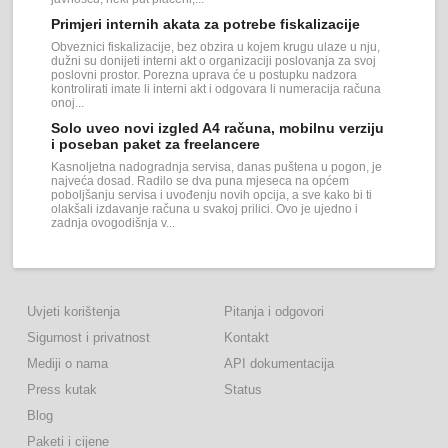
Primjeri internih akata za potrebe fiskalizacije
Obveznici fiskalizacije, bez obzira u kojem krugu ulaze u nju,
dužni su donijeti interni akt o organizaciji poslovanja za svoj
poslovni prostor. Porezna uprava će u postupku nadzora
kontrolirati imate li interni akt i odgovara li numeracija računa
onoj...
Solo uveo novi izgled A4 računa, mobilnu verziju
i poseban paket za freelancere
Kasnoljetna nadogradnja servisa, danas puštena u pogon, je
najveća dosad. Radilo se dva puna mjeseca na općem
poboljšanju servisa i uvođenju novih opcija, a sve kako bi ti
olakšali izdavanje računa u svakoj prilici. Ovo je ujedno i
zadnja ovogodišnja v...
Uvjeti korištenja
Pitanja i odgovori
Sigurnost i privatnost
Kontakt
Mediji o nama
API dokumentacija
Press kutak
Status
Blog
Paketi i cijene