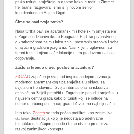
pruža uslugu smještaja, a o tome kako je raditi u Zimmer
frei branši razgovarali smo s njihovom senior
koordinatoricom Anjom Grgić.
Čime se bavi tvoja tvrtka?
Naša tvrtka bavi se apartmanskim i hotelskim smještajem
u Zagrebu i Dubrovniku te Beogradu. Radi se prvenstveno
o kratkoročnom najmu luksuznih i prostranih stanova i soba
u najužim gradskim jezgrama. Naši klijenti uglavnom su
strani turisti kojima naše lokacije u tim gradovima najbolje
odgovaraju.
Zašto si krenuo u ovu poslovnu avanturu?
ZIGZAG
započeo je svoj rad inspiriran idejom otvaranja
modernog apartmanskog tipa smještaja u skladu sa
svjetskim trendovima. Svoja internacionalna iskustva
osnivači su željeli pretočiti u Zagrebu te ponuditi smještaj u
najužem centru grada kako bi turisti koji se odluče na
odmor u urbanoj destinaciji grad doživjeli na najbolji način.
Isto tako,
Zagreb
se tada počeo profilirati kao zanimljiva
destinacija kojoj je nedostajalo adekvatne
city break
turističko-smještajne ponude i tu se otvorio prostor za
razvoj zanimljivog koncepta.