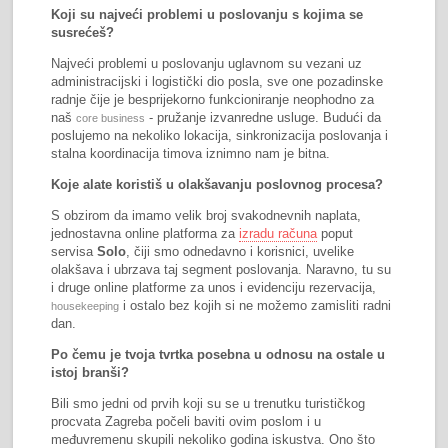
Koji su najveći problemi u poslovanju s kojima se
susrećeš?
Najveći problemi u poslovanju uglavnom su vezani uz
administracijski i logistički dio posla, sve one pozadinske
radnje čije je besprijekorno funkcioniranje neophodno za
naš
- pružanje izvanredne usluge. Budući da
core business
poslujemo na nekoliko lokacija, sinkronizacija poslovanja i
stalna koordinacija timova iznimno nam je bitna.
Koje alate koristiš u olakšavanju poslovnog procesa?
S obzirom da imamo velik broj svakodnevnih naplata,
jednostavna online platforma za
izradu računa
poput
servisa
Solo
, čiji smo odnedavno i korisnici, uvelike
olakšava i ubrzava taj segment poslovanja. Naravno, tu su
i druge online platforme za unos i evidenciju rezervacija,
i ostalo bez kojih si ne možemo zamisliti radni
housekeeping
dan.
Po čemu je tvoja tvrtka posebna u odnosu na ostale u
istoj branši?
Bili smo jedni od prvih koji su se u trenutku turističkog
procvata Zagreba počeli baviti ovim poslom i u
međuvremenu skupili nekoliko godina iskustva. Ono što