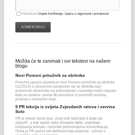
Prihvaćam
Uvjete korištenja
i
Izjavu o sigurnosti i privatnosti
KOMENTIRAJ
Možda će te zanimati i ovi tekstovi na našem
blogu
Novi Porezni priručnik za obrtnike
Porezna uprava objavila je novi Porezni priručnik za obrtnike
(11/2014) s osnovnom namjenom da se obrtniku kao
poreznom obvezniku na jednostavan i razumljiv način objasni
koje su obveze i prava što proizlaze iz poreznih propisa,
propisa o obveznim dopr...
5 PR lekcija iz svijeta Zvjezdanih ratova i servisa
Solo
PR je nekad slovio kao „onaj neki tekst koji ti plate da
objaviš“, a koji sadrži neke dosadne fakte, izvještaje,
hvalisanja brenda i općenito jednosmjernu komunikaciju.
Onda je PR počeo biti definiram kao prijevod - odnosi s