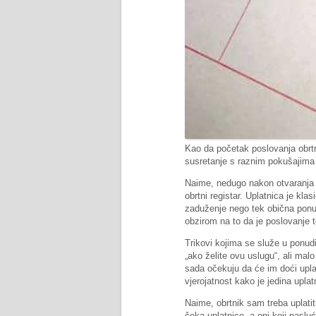
Kao da početak poslovanja obrtni
susretanje s raznim pokušajima
Naime, nedugo nakon otvaranja ob
obrtni registar. Uplatnica je kl
zaduženje nego tek obična ponud
obzirom na to da je poslovanje 
Trikovi kojima se služe u ponudi 
„ako želite ovu uslugu“, ali malo 
sada očekuju da će im doći uplat
vjerojatnost kako je jedina uplatn
Naime, obrtnik sam treba uplatit
čeka uplatnice, a oni koji naslu