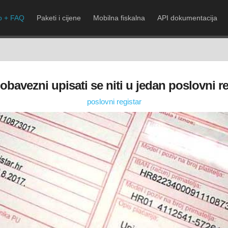
lo + FAQ
Paketi i cijene
Mobilna fiskalna
API dokumentacija
 obavezni upisati se niti u jedan poslovni re
poslovni registar