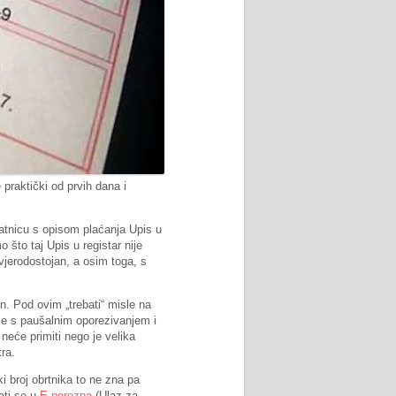
praktički od prvih dana i
latnicu s opisom plaćanja Upis u
 što taj Upis u registar nije
jerodostojan, a osim toga, s
kn. Pod ovim „trebati“ misle na
češće s paušalnim oporezivanjem i
neće primiti nego je velika
tra.
i broj obrtnika to ne zna pa
ati se u
E-porezna
(Ulaz za