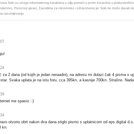
rvisa Solo su strogo informativnog karaktera u cilju pomoći u prvim koracima u poduzetništvo
podarstvo, Poreznoj upravi, Zavodima za mirovinsko i zdravstveno jer Solo ne može davati 
na razumijevanju.
:07
ju!
:24
eć za 2 dana (od kojih je jedan neraadni), na adresu mi dolazi čak 4 pisma s upl
istar. Svaka uplata je na istu foru, cca 395kn, a kasnije 700kn. Strašno. Nada
:39
ternet me spasio :-)
:34
avo otvorio obrt nakon dva dana stiglo pismo s uplatnicom od eps digital d.o.o
0 kn.