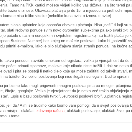
enja. Tamo na PKK kartici možete vidjeti koliko vas država i za što tereti pa
atite tražene iznose. Obaveza plaćanja je do 15. u mjesecu za prethodni mjese
, a kamate nisu toliko visoke (nekoliko kuna ovisi o iznosu stavke).
tem slanja uplatnice koja oponaša obavezu plaćanja. Nisu „naši“ ti koji su se p
gistar, slati redovno ponude svim novo otvorenim subjektima pa ako svaki x-ti pl
 je počelo s raznim europskim i svjetskim registrima koji su tražili plaćanje k
uropean Business Number) bez kojeg ne možete poslovati, kako bi „potvrdili“ sv
udu primiti e-mailom, iako je bilo slučajeva slanja stranih ponuda i na kućne
ite takvu ponudu i završite u nekom od registara, velika je vjerojatnost da će 
te početi primati spamove, mailove koje nikada niste tražili. I dok se netko tk
lovati i pita se postoji li netko tijelo koje ga može zaštititi od takvih stvari, mo
 na tržište. Svi oblici poslovanja koji nisu ilegalni su legalni. Budite oprezni.
ma jer bismo tako mogli prigovoriti mnogim poslovanjima po mnogim pitanjima
te, čitajte, googlajte. Velika je vjerojatnost da je netko već tražio objašnjenja
istar“, „upis u bazu poslovnih tvrtki“, „europski poslovni broj“, „uplatnica regista
čer, je l da? A mi se trudimo kako bismo vam pomogli da u svijet poslovanja kroč
vna misija – olakšati
izdavanje računa
, olakšati poslovanje, olakšati život pa
vamo u tome.