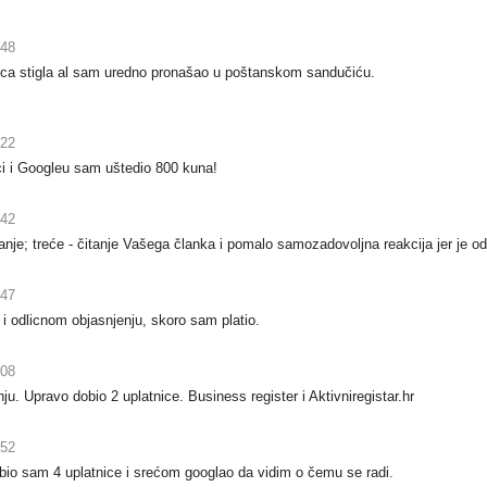
:48
tnica stigla al sam uredno pronašao u poštanskom sandučiću.
:22
ici i Googleu sam uštedio 800 kuna!
:42
lanje; treće - čitanje Vašega članka i pomalo samozadovoljna reakcija jer je 
:47
 odlicnom objasnjenju, skoro sam platio.
:08
u. Upravo dobio 2 uplatnice. Business register i Aktivniregistar.hr
:52
bio sam 4 uplatnice i srećom googlao da vidim o čemu se radi.