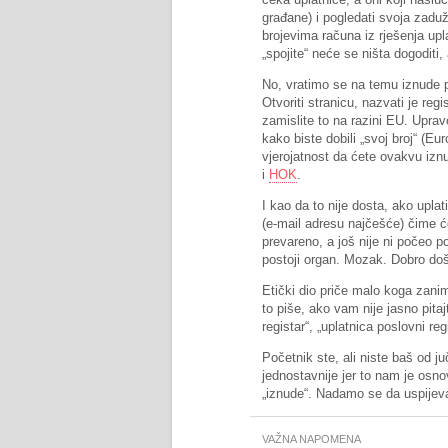
građane) i pogledati svoja zaduž
brojevima računa iz rješenja upl
„spojite“ neće se ništa dogoditi
No, vratimo se na temu iznude pu
Otvoriti stranicu, nazvati je re
zamislite to na razini EU. Upravo
kako biste dobili „svoj broj“ (E
vjerojatnost da ćete ovakvu izn
i
HOK
.
I kao da to nije dosta, ako uplat
(e-mail adresu najčešće) čime će
prevareno, a još nije ni počeo pos
postoji organ. Mozak. Dobro došli
Etički dio priče malo koga zani
to piše, ako vam nije jasno pitaj
registar“, „uplatnica poslovni reg
Početnik ste, ali niste baš od ju
jednostavnije jer to nam je osno
„iznude“. Nadamo se da uspije
VAŽNA NAPOMENA