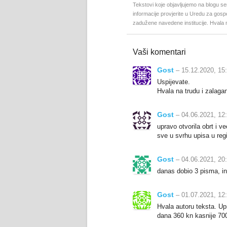
Tekstovi koje objavljujemo na blogu se
informacije provjerite u Uredu za gos
zadužene navedene institucije. Hvala 
Vaši komentari
Gost
– 15.12.2020, 15
Uspijevate.
Hvala na trudu i zalagan
Gost
– 04.06.2021, 12
upravo otvorila obrt i v
sve u svrhu upisa u reg
Gost
– 04.06.2021, 20
danas dobio 3 pisma, in
Gost
– 01.07.2021, 12
Hvala autoru teksta. Upr
dana 360 kn kasnije 70