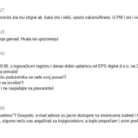
:27
cita sta mu stigne ali, kako ste i rekli, vjesto zakamuflirano. U PM i oni i o
:18
, koja gamad. Hvala na upozorenju!
:43
.06. u trgovačkom registru i danas dobio uplatnicu od EPS digital d.o.o. na 3
ta prevara!
štitu poduzetnika ne rade svoj posao!?
na izvolite!?
 i ne nasjedajte na prevarante!
:08
l adresu"? Gospodo, e-mail adrese su javno dostupne na stranicama sudred i
, sigurno neću vas angažirati za knjigovodstvo, a toplo prepurčam i svim po