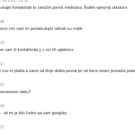
.09.2021, 20:32
šajte kontaktirati te zatražiti povrat sredstava. Budite oprezniji ubuduće.
:08
ovce cim sam im poslala,dopis odmah su vratili
:10
er sam ih kontaktirala y v ezi tih uplatnica
:11
ce sve tri platila a samo od dvije dobila povrat jer od trece nisam pronasla pod
:07
 otvorenom obrtu?
:08
a...ali mi je bilo čudno pa sam googlala.
:37