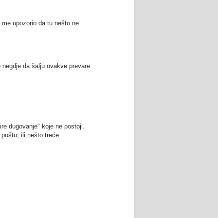
k me upozorio da tu nešto ne
o negdje da šalju ovakve prevare
re dugovanje" koje ne postoji.
oštu, ili nešto treće...