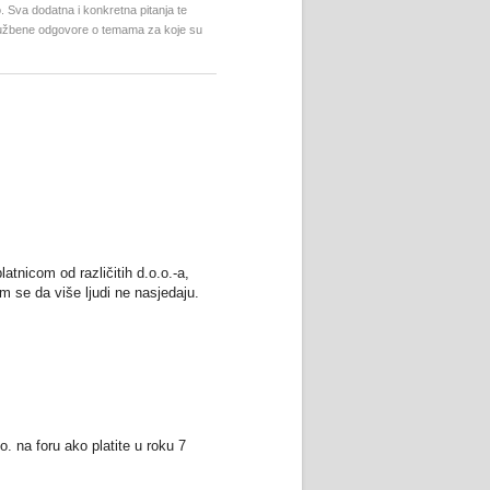
. Sva dodatna i konkretna pitanja te
službene odgovore o temama za koje su
atnicom od različitih d.o.o.-a,
m se da više ljudi ne nasjedaju.
. na foru ako platite u roku 7