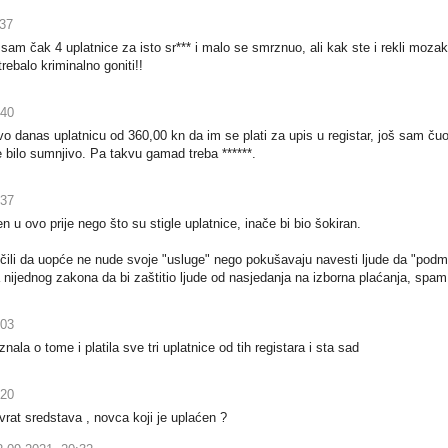
:37
am čak 4 uplatnice za isto sr*** i malo se smrznuo, ali kak ste i rekli moza
ebalo kriminalno goniti!!
:40
evo danas uplatnicu od 360,00 kn da im se plati za upis u registar, još sam ču
 bilo sumnjivo. Pa takvu gamad treba ******.
:37
u ovo prije nego što su stigle uplatnice, inače bi bio šokiran.
čili da uopće ne nude svoje "usluge" nego pokušavaju navesti ljude da "podmi
nijednog zakona da bi zaštitio ljude od nasjedanja na izborna plaćanja, spam p
:03
znala o tome i platila sve tri uplatnice od tih registara i sta sad
:20
vrat sredstava , novca koji je uplaćen ?