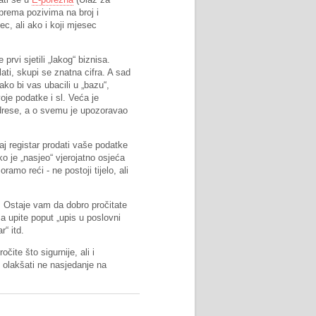
 prema pozivima na broj i
c, ali ako i koji mjesec
rvi sjetili „lakog“ biznisa.
ati, skupi se znatna cifra. A sad
ako bi vas ubacili u „bazu“,
oje podatke i sl. Veća je
 adrese, a o svemu je upozoravao
taj registar prodati vaše podatke
o je „nasjeo“ vjerojatno osjeća
ramo reći - ne postoji tijelo, ali
. Ostaje vam da dobro pročitate
 za upite poput „upis u poslovni
r“ itd.
ite što sigurnije, ali i
 i olakšati ne nasjedanje na