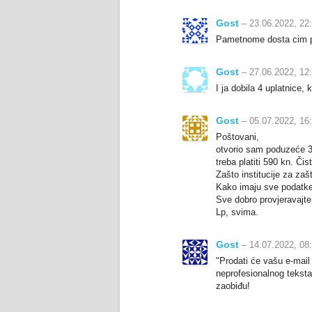
Gost
– 23.06.2022, 22
Pametnome dosta cim pro
Gost
– 27.06.2022, 12
I ja dobila 4 uplatnice
Gost
– 05.07.2022, 16
Poštovani,
otvorio sam poduzeće 30
treba platiti 590 kn. Čis
Zašto institucije za za
Kako imaju sve podatke 
Sve dobro provjeravajte
Lp, svima.
Gost
– 14.07.2022, 08
"Prodati će vašu e-mai
neprofesionalnog teksta
zaobiđu!