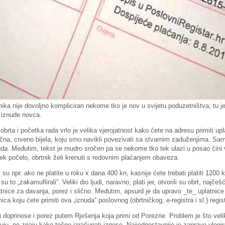
ka nije dovoljno kompliciran nekome tko je nov u svijetu poduzetništva, tu je 
 iznude novca.
rta i početka rada vrlo je velika vjerojatnost kako ćete na adresu primiti up
asična, crveno bijela, koju smo navikli povezivati sa stvarnim zaduženjima. Samo
a. Međutim, tekst je mudro sročen pa se nekome tko tek ulazi u posao čini v
tek počelo, obrtnik želi krenuti s redovnim plaćanjem obaveza.
su npr. ako ne platite u roku x dana 400 kn, kasnije ćete trebati platiti 1200 
su to „zakamuflirali“. Veliki dio ljudi, naravno, plati jer, otvorili su obrt, naj
nice za davanja, porez i slično. Međutim, apsurd je da upravo _te_ uplatnice 
ica koju ćete primiti ova „iznuda“ poslovnog (obrtničkog, e-registra i sl.) regis
i doprinose i porez putem Rješenja koja primi od Porezne. Problem je što velik
ćuju, ne znaju kako točno izračunati iznose. Najjednostavnije je zapravo ulogir