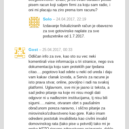
pisem racun koji saljem firmi za koju sam radio, i
oni mi placaju na ziro prema tom racunu?
Solo
– 24.04.2017, 22:19
Izdavanje fiskaliziranih račun je obavezno
za sve gotovinske naplate za sve
poduzetnike od 1.7.2017.
Gost
– 25.04.2017, 00:33
Odličan info za sve, kao sto su vec neki
komentirali vise informacija u tri stranice, nego sva
dokumentacija koju sam proteklih par tjedana
citao.....pogotovo kad odete u neki od ureda i daju
vam kakav clanak izvoda, a Servis za racune je
isto prava stvar, online, povoljno i radi na svakoj
platformi. Uglavnom, sve mi je jasno iz teksta, a
sad jedno pitanje na koje mi nisu mogli dati
odgovor ni u nadleznim institucijama, tj nisu bili
sigurni.....naime, otvaram obrt s paušalnim
obračunom poreza naravno, i slično pitanje za
mirovinsko/zdravstveno kao gore. Kako imam
odredeni postotak invaliditeta kao civilni invalid
domovinskog rata (tako pise u potvrdi) tako mi je
preko HZZO rjeseno zdravstveno osiguranje, dakle