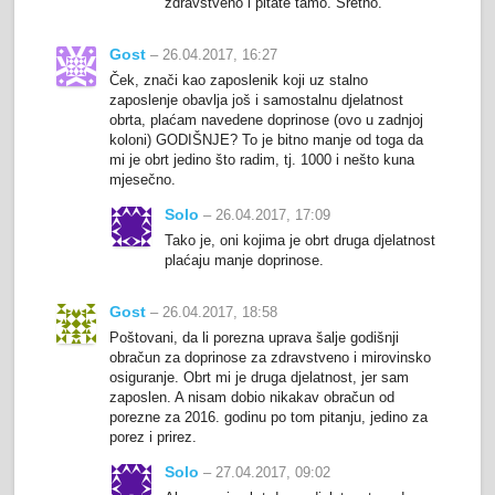
zdravstveno i pitate tamo. Sretno.
Gost
– 26.04.2017, 16:27
Ček, znači kao zaposlenik koji uz stalno
zaposlenje obavlja još i samostalnu djelatnost
obrta, plaćam navedene doprinose (ovo u zadnjoj
koloni) GODIŠNJE? To je bitno manje od toga da
mi je obrt jedino što radim, tj. 1000 i nešto kuna
mjesečno.
Solo
– 26.04.2017, 17:09
Tako je, oni kojima je obrt druga djelatnost
plaćaju manje doprinose.
Gost
– 26.04.2017, 18:58
Poštovani, da li porezna uprava šalje godišnji
obračun za doprinose za zdravstveno i mirovinsko
osiguranje. Obrt mi je druga djelatnost, jer sam
zaposlen. A nisam dobio nikakav obračun od
porezne za 2016. godinu po tom pitanju, jedino za
porez i prirez.
Solo
– 27.04.2017, 09:02