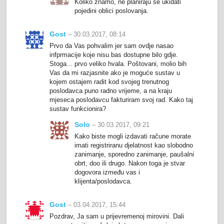
Koliko znamo, ne planiraju se ukidati
pojedini oblici poslovanja.
Gost
– 30.03.2017, 08:14
Prvo da Vas pohvalim jer sam ovdje nasao
infprmacije koje nisu bas dostupne bilo gdje.
Stoga... prvo veliko hvala. Poštovani, molio bih
Vas da mi razjasnite ako je moguće sustav u
kojem ostajem radit kod svojeg trenutnog
poslodavca puno radno vrijeme, a na kraju
mjeseca poslodavcu fakturiram svoj rad. Kako taj
sustav funkcionira?
Solo
– 30.03.2017, 09:21
Kako biste mogli izdavati račune morate
imati registriranu djelatnost kao slobodno
zanimanje, sporedno zanimanje, paušalni
obrt, doo ili drugo. Nakon toga je stvar
dogovora između vas i
klijenta/poslodavca.
Gost
– 03.04.2017, 15:44
Pozdrav, Ja sam u prijevremenoj mirovini. Dali