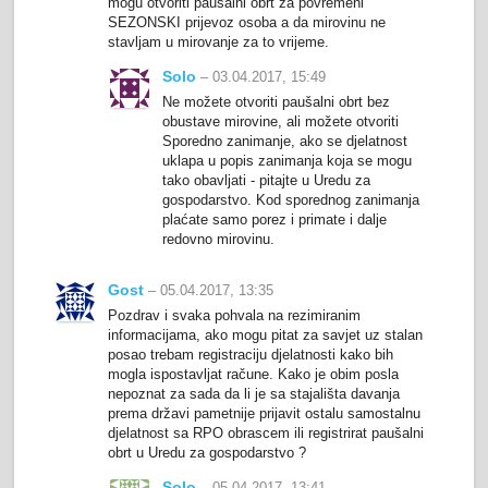
mogu otvoriti paušalni obrt za povremeni
SEZONSKI prijevoz osoba a da mirovinu ne
stavljam u mirovanje za to vrijeme.
Solo
– 03.04.2017, 15:49
Ne možete otvoriti paušalni obrt bez
obustave mirovine, ali možete otvoriti
Sporedno zanimanje, ako se djelatnost
uklapa u popis zanimanja koja se mogu
tako obavljati - pitajte u Uredu za
gospodarstvo. Kod sporednog zanimanja
plaćate samo porez i primate i dalje
redovno mirovinu.
Gost
– 05.04.2017, 13:35
Pozdrav i svaka pohvala na rezimiranim
informacijama, ako mogu pitat za savjet uz stalan
posao trebam registraciju djelatnosti kako bih
mogla ispostavljat račune. Kako je obim posla
nepoznat za sada da li je sa stajališta davanja
prema državi pametnije prijavit ostalu samostalnu
djelatnost sa RPO obrascem ili registrirat paušalni
obrt u Uredu za gospodarstvo ?
Solo
– 05.04.2017, 13:41