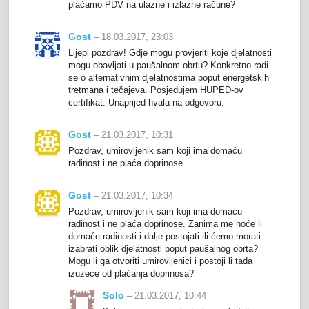
plaćamo PDV na ulazne i izlazne račune?
Gost
– 18.03.2017, 23:03
Lijepi pozdrav! Gdje mogu provjeriti koje djelatnosti
mogu obavljati u paušalnom obrtu? Konkretno radi
se o alternativnim djelatnostima poput energetskih
tretmana i tečajeva. Posjedujem HUPED-ov
certifikat. Unaprijed hvala na odgovoru.
Gost
– 21.03.2017, 10:31
Pozdrav, umirovljenik sam koji ima domaću
radinost i ne plaća doprinose.
Gost
– 21.03.2017, 10:34
Pozdrav, umirovljenik sam koji ima domaću
radinost i ne plaća doprinose. Zanima me hoće li
domaće radinosti i dalje postojati ili ćemo morati
izabrati oblik djelatnosti poput paušalnog obrta?
Mogu li ga otvoriti umirovljenici i postoji li tada
izuzeće od plaćanja doprinosa?
Solo
– 21.03.2017, 10:44