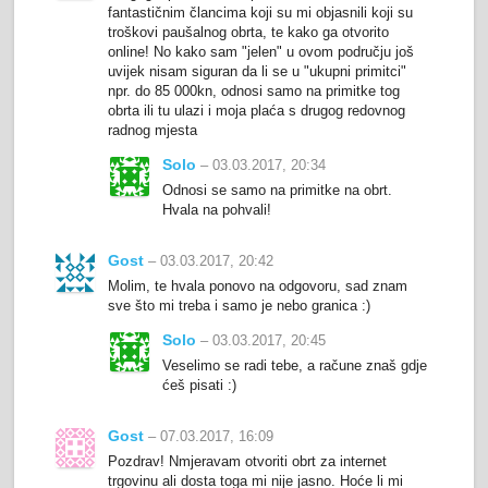
fantastičnim člancima koji su mi objasnili koji su
troškovi paušalnog obrta, te kako ga otvorito
online! No kako sam "jelen" u ovom području još
uvijek nisam siguran da li se u "ukupni primitci"
npr. do 85 000kn, odnosi samo na primitke tog
obrta ili tu ulazi i moja plaća s drugog redovnog
radnog mjesta
Solo
– 03.03.2017, 20:34
Odnosi se samo na primitke na obrt.
Hvala na pohvali!
Gost
– 03.03.2017, 20:42
Molim, te hvala ponovo na odgovoru, sad znam
sve što mi treba i samo je nebo granica :)
Solo
– 03.03.2017, 20:45
Veselimo se radi tebe, a račune znaš gdje
ćeš pisati :)
Gost
– 07.03.2017, 16:09
Pozdrav! Nmjeravam otvoriti obrt za internet
trgovinu ali dosta toga mi nije jasno. Hoće li mi