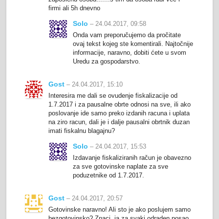
firmi ali 5h dnevno
Solo
– 24.04.2017, 09:58
Onda vam preporučujemo da pročitate
ovaj tekst kojeg ste komentirali. Najtočnije
informacije, naravno, dobiti ćete u svom
Uredu za gospodarstvo.
Gost
– 24.04.2017, 15:10
Interesira me dali se ovudenje fiskalizacije od
1.7.2017 i za pausalne obrte odnosi na sve, ili ako
poslovanje ide samo preko izdanih racuna i uplata
na ziro racun, dali je i dalje pausalni obrtnik duzan
imati fiskalnu blagajnu?
Solo
– 24.04.2017, 15:53
Izdavanje fiskaliziranih račun je obavezno
za sve gotovinske naplate za sve
poduzetnike od 1.7.2017.
Gost
– 24.04.2017, 20:57
Gotovinske naravno! Ali sto je ako poslujem samo
bezgotovinsko? Znaci, ja za svaki odraden posao