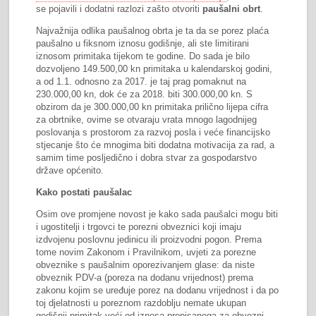
se pojavili i dodatni razlozi zašto otvoriti
paušalni obrt
.
Najvažnija odlika paušalnog obrta je ta da se porez plaća
paušalno u fiksnom iznosu godišnje, ali ste limitirani
iznosom primitaka tijekom te godine. Do sada je bilo
dozvoljeno 149.500,00 kn primitaka u kalendarskoj godini,
a od 1.1. odnosno za 2017. je taj prag pomaknut na
230.000,00 kn, dok će za 2018. biti 300.000,00 kn. S
obzirom da je 300.000,00 kn primitaka prilično lijepa cifra
za obrtnike, ovime se otvaraju vrata mnogo lagodnijeg
poslovanja s prostorom za razvoj posla i veće financijsko
stjecanje što će mnogima biti dodatna motivacija za rad, a
samim time posljedično i dobra stvar za gospodarstvo
države općenito.
Kako postati paušalac
Osim ove promjene novost je kako sada paušalci mogu biti
i ugostitelji i trgovci te porezni obveznici koji imaju
izdvojenu poslovnu jedinicu ili proizvodni pogon. Prema
tome novim Zakonom i Pravilnikom, uvjeti za porezne
obveznike s paušalnim oporezivanjem glase: da niste
obveznik PDV-a (poreza na dodanu vrijednost) prema
zakonu kojim se uređuje porez na dodanu vrijednost i da po
toj djelatnosti u poreznom razdoblju nemate ukupan
godišnji primitak veći od iznosa propisanoga za obvezni