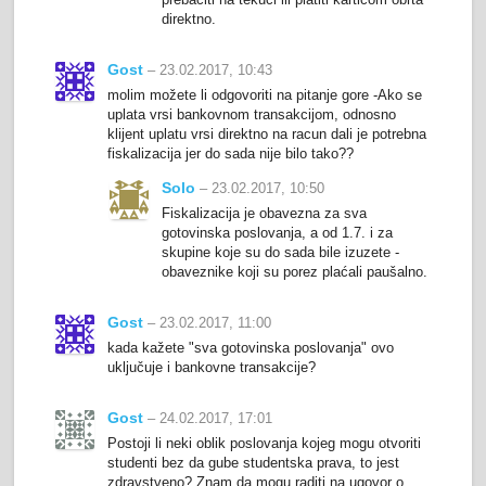
direktno.
Gost
– 23.02.2017, 10:43
molim možete li odgovoriti na pitanje gore -Ako se
uplata vrsi bankovnom transakcijom, odnosno
klijent uplatu vrsi direktno na racun dali je potrebna
fiskalizacija jer do sada nije bilo tako??
Solo
– 23.02.2017, 10:50
Fiskalizacija je obavezna za sva
gotovinska poslovanja, a od 1.7. i za
skupine koje su do sada bile izuzete -
obaveznike koji su porez plaćali paušalno.
Gost
– 23.02.2017, 11:00
kada kažete "sva gotovinska poslovanja" ovo
uključuje i bankovne transakcije?
Gost
– 24.02.2017, 17:01
Postoji li neki oblik poslovanja kojeg mogu otvoriti
studenti bez da gube studentska prava, to jest
zdravstveno? Znam da mogu raditi na ugovor o