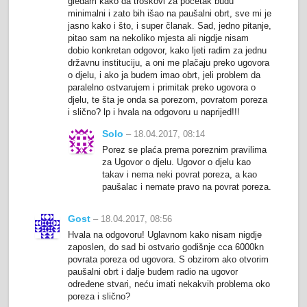
gledam kako da troškovi za početak budu
minimalni i zato bih išao na paušalni obrt, sve mi je
jasno kako i što, i super članak. Sad, jedno pitanje,
pitao sam na nekoliko mjesta ali nigdje nisam
dobio konkretan odgovor, kako ljeti radim za jednu
državnu instituciju, a oni me plačaju preko ugovora
o djelu, i ako ja budem imao obrt, jeli problem da
paralelno ostvarujem i primitak preko ugovora o
djelu, te šta je onda sa porezom, povratom poreza
i slično? lp i hvala na odgovoru u naprijed!!!
Solo
– 18.04.2017, 08:14
Porez se plaća prema poreznim pravilima
za Ugovor o djelu. Ugovor o djelu kao
takav i nema neki povrat poreza, a kao
paušalac i nemate pravo na povrat poreza.
Gost
– 18.04.2017, 08:56
Hvala na odgovoru! Uglavnom kako nisam nigdje
zaposlen, do sad bi ostvario godišnje cca 6000kn
povrata poreza od ugovora. S obzirom ako otvorim
paušalni obrt i dalje budem radio na ugovor
određene stvari, neću imati nekakvih problema oko
poreza i slično?