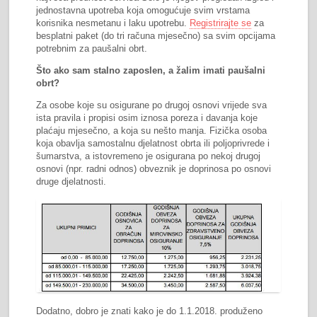
jednostavna upotreba koja omogućuje svim vrstama
korisnika nesmetanu i laku upotrebu.
Registrirajte se
za
besplatni paket (do tri računa mjesečno) sa svim opcijama
potrebnim za paušalni obrt.
Što ako sam stalno zaposlen, a žalim imati paušalni
obrt?
Za osobe koje su osigurane po drugoj osnovi vrijede sva
ista pravila i propisi osim iznosa poreza i davanja koje
plaćaju mjesečno, a koja su nešto manja. Fizička osoba
koja obavlja samostalnu djelatnost obrta ili poljoprivrede i
šumarstva, a istovremeno je osigurana po nekoj drugoj
osnovi (npr. radni odnos) obveznik je doprinosa po osnovi
druge djelatnosti.
Dodatno, dobro je znati kako je do 1.1.2018. produženo