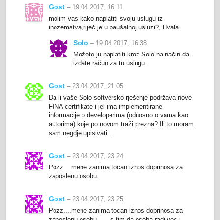
Gost
– 19.04.2017, 16:11
molim vas kako naplatiti svoju uslugu iz
inozemstva,riječ je u paušalnoj usluzi?,.Hvala
Solo
– 19.04.2017, 16:38
Možete ju naplatiti kroz Solo na način da
izdate račun za tu uslugu.
Gost
– 23.04.2017, 21:05
Da li vaše Solo softversko rješenje podržava nove
FINA certifikate i jel ima implementirane
informacije o developerima (odnosno o vama kao
autorima) koje po novom traži prezna? Ili to moram
sam negdje upisivati...
Gost
– 23.04.2017, 23:24
Pozz....mene zanima tocan iznos doprinosa za
zaposlenu osobu...
Gost
– 23.04.2017, 23:25
Pozz....mene zanima tocan iznos doprinosa za
zaposlenu osobu.......s tim da osoba radi vec i