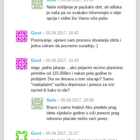
Naše mišljenje je paušalni obrt, ali odluka
je vaša pa se svakako informirajte o obje
opcije i vidite što Vama više paše.
Gost
– 05.04.2017, 14:42
Postovanje, upravo sam procesu otvaranja obrta i
jedva cekam da pocnemo suradnju :)
Gost
– 05.04.2017, 14:43
nego..jedno pitanje ...ako prijavim recimo planirano
primitke od 115.000kn i nakon pola godine to
probijem Sta se desava u tom slucaju? Samo
"nadoplatim" razliku doprinosa i poreza za visi
razred ili kako to ide?
Solo
– 05.04.2017, 18:08
Bravo i samo hrabro! Ako pređete prag
idete sljedeće godine u viši porezni prag
odnosno plaćate nešto veći porez.
Gost
– 05.04.2017, 21:27