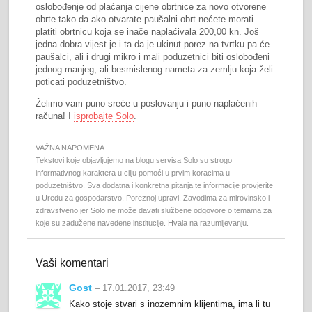
oslobođenje od plaćanja cijene obrtnice za novo otvorene
obrte tako da ako otvarate paušalni obrt nećete morati
platiti obrtnicu koja se inače naplaćivala 200,00 kn. Još
jedna dobra vijest je i ta da je ukinut porez na tvrtku pa će
paušalci, ali i drugi mikro i mali poduzetnici biti oslobođeni
jednog manjeg, ali besmislenog nameta za zemlju koja želi
poticati poduzetništvo.
Želimo vam puno sreće u poslovanju i puno naplaćenih
računa! I
isprobajte Solo
.
VAŽNA NAPOMENA
Tekstovi koje objavljujemo na blogu servisa Solo su strogo
informativnog karaktera u cilju pomoći u prvim koracima u
poduzetništvo. Sva dodatna i konkretna pitanja te informacije provjerite
u Uredu za gospodarstvo, Poreznoj upravi, Zavodima za mirovinsko i
zdravstveno jer Solo ne može davati službene odgovore o temama za
koje su zadužene navedene institucije. Hvala na razumijevanju.
Vaši komentari
Gost
– 17.01.2017, 23:49
Kako stoje stvari s inozemnim klijentima, ima li tu