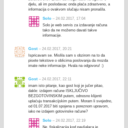
djelu, ali im poslodavac onda plaća zdrastveno, a
informacija o ovakvom slučaju nisam pronašla.
Solo
– 24.02.2017, 17:04
Solo je web servis za izdavanje računa
tako da ne možemo davati takve
informacije.
Gost
– 24.02.2017, 20:21
Ispricavam se. Mislila sam s obzirom na to da
pisete tekstove o oblicima poslovanja da mozda
imate neke informacije. Hvala na odgovoru! :)
Gost
– 24.02.2017, 22:11
imam isto pitanje, kao gost koji je jučer pitao,
dakle: izdajem račune ISKLJUČIVO
BEZGOTOVINSKIM putem, odnosno klijenti
uplaćuju transakcijskim putem. Moram li svejedno,
od 01.07.2017 biti spojena s poreznom upravom,
iako ne izdajem gotovinske račune?
Solo
– 24.02.2017, 22:19
Ne, fiskalizacija kod paušalaca je