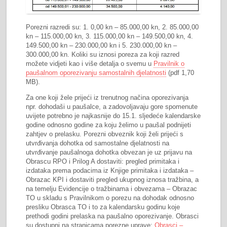
Porezni razredi su: 1. 0,00 kn – 85.000,00 kn, 2. 85.000,00
kn – 115.000,00 kn, 3. 115.000,00 kn – 149.500,00 kn, 4.
149.500,00 kn – 230.000,00 kn i 5. 230.000,00 kn –
300.000,00 kn. Koliki su iznosi poreza za koji razred
možete vidjeti kao i više detalja o svemu u
Pravilnik o
paušalnom oporezivanju samostalnih djelatnosti
(pdf 1,70
MB).
Za one koji žele prijeći iz trenutnog načina oporezivanja
npr. dohodaši u paušalce, a zadovoljavaju gore spomenute
uvijete potrebno je najkasnije do 15.1. sljedeće kalendarske
godine odnosno godine za koju želimo u paušal podnijeti
zahtjev o prelasku. Porezni obveznik koji želi prijeći s
utvrđivanja dohotka od samostalne djelatnosti na
utvrđivanje paušalnoga dohotka obvezan je uz prijavu na
Obrascu RPO i Prilog A dostaviti: pregled primitaka i
izdataka prema podacima iz Knjige primitaka i izdataka –
Obrazac KPI i dostaviti pregled ukupnog iznosa tražbina, a
na temelju Evidencije o tražbinama i obvezama – Obrazac
TO u skladu s Pravilnikom o porezu na dohodak odnosno
presliku Obrasca TO i to za kalendarsku godinu koje
prethodi godini prelaska na paušalno oporezivanje. Obrasci
su dostupni na stranicama porezne uprave:
Obrasci –