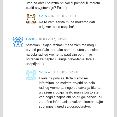
ured za obrt i porezna biti voljni pomoći ili moram
platiti savjetovanje? Fala :)
Solo
– 07.03.2017, 16:11
Na to vam zaista mi ne možemo dati
odgovor, puno uspjeha!
Gost
– 10.03.2017, 13:59
poštovani, sjajan rezime! mene zamima mogu li
otvoriti paušalni obrt ako sam trenutno zaposlen,
na pola radnog vremena. paušalni obrt mi je
potreban za naplatu usluga prevođenja. hvala
unaprijed .-)
Solo
– 10.03.2017, 14:08
Hvala na pohvali. Koliko smo mi
informirani ne možete otvoriti na pola
radnog vremena, nego su davanja fiksna,
u vašem slučaju nešto manja pošto ste
već negdje zaposleni po drugoj osnovi, ali
za točne informacije svakako kontaktirajte
svoj mjesni ured za gospodarstvo.