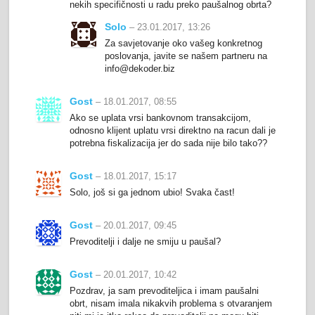
nekih specifičnosti u radu preko paušalnog obrta?
Solo
– 23.01.2017, 13:26
Za savjetovanje oko vašeg konkretnog
poslovanja, javite se našem partneru na
info@dekoder.biz
Gost
– 18.01.2017, 08:55
Ako se uplata vrsi bankovnom transakcijom,
odnosno klijent uplatu vrsi direktno na racun dali je
potrebna fiskalizacija jer do sada nije bilo tako??
Gost
– 18.01.2017, 15:17
Solo, još si ga jednom ubio! Svaka čast!
Gost
– 20.01.2017, 09:45
Prevoditelji i dalje ne smiju u paušal?
Gost
– 20.01.2017, 10:42
Pozdrav, ja sam prevoditeljica i imam paušalni
obrt, nisam imala nikakvih problema s otvaranjem