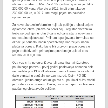
ulazak u sustav PDV-a. Za 2016. godinu taj iznos je dakle
230.000,00 kuna. Ako ste u 2016. imali primitaka do
230.000,00 kn, u 2017. ste mogli prijeći na paušalno
oporezivanje.
Za nove obveznike/obrtnike koji tek počinju s obavljanjem
djelatnosti obrta, prijava na poreznoj u registar obveznika
treba se podnijeti u roku 8 dana od dana starta obavljanja
samostalne djelatnosti. Prilikom ispunjavanja formulara se
označuje paušalni način oporezivanja kao željeni način
plaćanja poreza. Kako biste bili u prvom pragu poreza u
polje o očekivanim primanjima potrebno je upisati cifru
recimo 20.000,00 kn.
Ova vas cifra ne ograničava, ali garantira najnižu stopu
paušalnoga poreza u prvoj godini poslovanja odnosno dok
ne predate prvi
PO-SD obrazac
prema kojem će se obrtnik
dalje svrstati u paušalni porezni razred. Osim PO-SD
obrasca, jedino drugo od knjiga što su paušalci dužni voditi
je Evidencija o prometu. Dakle, ovi novi uvjeti za otvaranje
paušalnog obrta zvuče odlično.