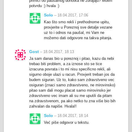
primici od paušalnog dohotka ne zbrajaju? Molim
potvrdu :) hvala :)
Solo
– 18.04.2017, 17:06
Kao što smo rekli i prethodnome upitu,
provjerite u Poreznoj sve detalje vezane
uz to i odnos na paušal, mi Vam ne
možemo dati odgovore na takva pitanja.
Gost
– 18.04.2017, 18:13
Ja sam danas bio u poreznoj i pitao, kazu da nebi
trebao biti problem, a za iznose sto se tice
izracuna povrata i to mi nisu specificno rekli, ali
sigurno oboje ulazi u racun. Provjerit treban jos da
budem siguran. Uz to, kako sam zdravstveno vec
osiguran (znaci samo zdravstveno, ne mirovinsko)
pitao sam dali mogu placat samo mirovinsko jer
zdravstveno vec imam ali su me uputili da pitam
na zdravstvenom, pa ako netko tu zna više bio bih
zahvalan da napiše. Hvala!!
Solo
– 18.04.2017, 18:14
Već piše odgovor u tekstu.