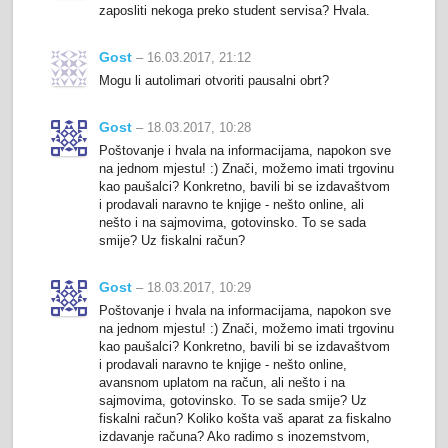
zaposliti nekoga preko student servisa? Hvala.
Gost
– 16.03.2017, 21:12
Mogu li autolimari otvoriti pausalni obrt?
Gost
– 18.03.2017, 10:28
Poštovanje i hvala na informacijama, napokon sve
na jednom mjestu! :) Znači, možemo imati trgovinu
kao paušalci? Konkretno, bavili bi se izdavaštvom
i prodavali naravno te knjige - nešto online, ali
nešto i na sajmovima, gotovinsko. To se sada
smije? Uz fiskalni račun?
Gost
– 18.03.2017, 10:29
Poštovanje i hvala na informacijama, napokon sve
na jednom mjestu! :) Znači, možemo imati trgovinu
kao paušalci? Konkretno, bavili bi se izdavaštvom
i prodavali naravno te knjige - nešto online,
avansnom uplatom na račun, ali nešto i na
sajmovima, gotovinsko. To se sada smije? Uz
fiskalni račun? Koliko košta vaš aparat za fiskalno
izdavanje računa? Ako radimo s inozemstvom,