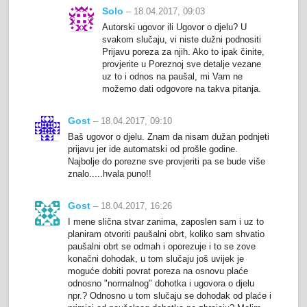
Solo
– 18.04.2017, 09:03
Autorski ugovor ili Ugovor o djelu? U
svakom slučaju, vi niste dužni podnositi
Prijavu poreza za njih. Ako to ipak činite,
provjerite u Poreznoj sve detalje vezane
uz to i odnos na paušal, mi Vam ne
možemo dati odgovore na takva pitanja.
Gost
– 18.04.2017, 09:10
Baš ugovor o djelu. Znam da nisam dužan podnjeti
prijavu jer ide automatski od prošle godine.
Najbolje do porezne sve provjeriti pa se bude više
znalo.....hvala puno!!
Gost
– 18.04.2017, 16:26
I mene slična stvar zanima, zaposlen sam i uz to
planiram otvoriti paušalni obrt, koliko sam shvatio
paušalni obrt se odmah i oporezuje i to se zove
konačni dohodak, u tom slučaju još uvijek je
moguće dobiti povrat poreza na osnovu plaće
odnosno "normalnog" dohotka i ugovora o djelu
npr.? Odnosno u tom slučaju se dohodak od plaće i