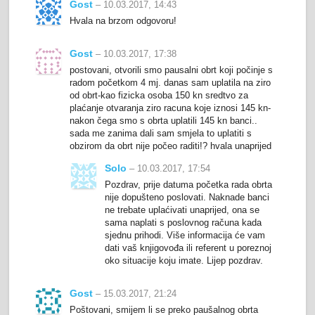
Gost
– 10.03.2017, 14:43
Hvala na brzom odgovoru!
Gost
– 10.03.2017, 17:38
postovani, otvorili smo pausalni obrt koji počinje s
radom početkom 4 mj. danas sam uplatila na ziro
od obrt-kao fizicka osoba 150 kn sredtvo za
plaćanje otvaranja ziro racuna koje iznosi 145 kn-
nakon čega smo s obrta uplatili 145 kn banci..
sada me zanima dali sam smjela to uplatiti s
obzirom da obrt nije počeo raditi!? hvala unaprijed
Solo
– 10.03.2017, 17:54
Pozdrav, prije datuma početka rada obrta
nije dopušteno poslovati. Naknade banci
ne trebate uplaćivati unaprijed, ona se
sama naplati s poslovnog računa kada
sjednu prihodi. Više informacija će vam
dati vaš knjigovođa ili referent u poreznoj
oko situacije koju imate. Lijep pozdrav.
Gost
– 15.03.2017, 21:24
Poštovani, smijem li se preko paušalnog obrta