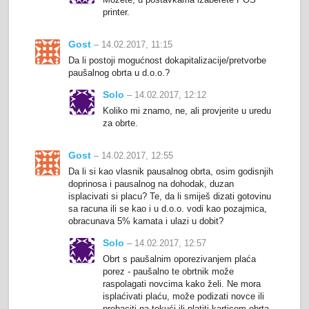
printer.
Gost
– 14.02.2017, 11:15
Da li postoji mogućnost dokapitalizacije/pretvorbe
paušalnog obrta u d.o.o.?
Solo
– 14.02.2017, 12:12
Koliko mi znamo, ne, ali provjerite u uredu
za obrte.
Gost
– 14.02.2017, 12:55
Da li si kao vlasnik pausalnog obrta, osim godisnjih
doprinosa i pausalnog na dohodak, duzan
isplacivati si placu? Te, da li smiješ dizati gotovinu
sa racuna ili se kao i u d.o.o. vodi kao pozajmica,
obracunava 5% kamata i ulazi u dobit?
Solo
– 14.02.2017, 12:57
Obrt s paušalnim oporezivanjem plaća
porez - paušalno te obrtnik može
raspolagati novcima kako želi. Ne mora
isplaćivati plaću, može podizati novce ili
prebaciti na tekući ili platiti karticom obrta