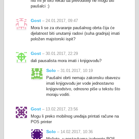
niti mi je itko rekao da prevoditelji ne mogu biti
paušalci :)
Gost
– 24.01.2017, 09:47
Mora li se za otvaranje paušalnog obrta čija će
djelatnost biti unutarnji radovi (suha gradnja) imati
položen majstorski ispit?
Gost
– 30.01.2017, 22:29
dali pausalista mora imati i knjigovođu?
Solo
– 31.01.2017, 10:19
Paušalni obrti nemaju zakonsku obavezu
imati knjigovođu jer vode jednostavno
knjigovodstvo, odnosno piše u tekstu što
moraju voditi.
Gost
– 13.02.2017, 23:56
Mogu li preko mobilnog uređaja printati račune na
POS printer
Solo
– 14.02.2017, 10:36
Možete, u postavkama izaberete POS