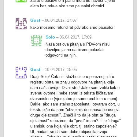
zasto u poslovnom planu moramo navest cijene
alata bez pdv-a ako smo pausalni obrtnici
Gost
– 06.04.2017, 17:07
kako mozemo refundirat pdv ako smo pausalci
Solo
– 06.04.2017, 17:09
Nažalost ova pitanja s PDV-om nisu
dovoljno jasna da bismo pokušali
odgovoriti na njih.
Gost
– 10.04.2017, 15:05
Dragi Solo! Čak niti službenice u poreznoj niti u
registru obrta ne znaju odgovore na pitanja koja
sam našla ovdje. Divni ste!! Jako sam veliki laik u
svemu ovome i neke stvari iz teksta iščitavam
dvosmisleno (vjerojatno je samo problem u meni).
Dakle, ako sam stalno zaposlena i otvaram obrt, u
tekstu piše da sam "obveznik doprinosa po osnovi
druge djelatnosti". Znači li to da je obrt ta "druga
djelatnost" s obzirom da "prvu" imam? Ili je "druga"
u smislu ona koja nije obrt, tj. stalno zaposlenje?
Uf, nadam se da sam dobro objasnila svoju