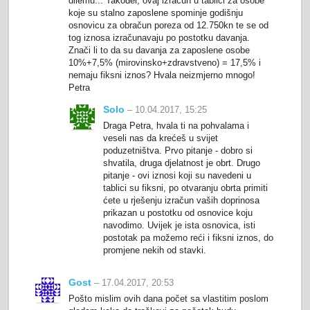
dilemu... Također, ovaj izračun u tablici za osobe
koje su stalno zaposlene spominje godišnju
osnovicu za obračun poreza od 12.750kn te se od
tog iznosa izračunavaju po postotku davanja.
Znači li to da su davanja za zaposlene osobe
10%+7,5% (mirovinsko+zdravstveno) = 17,5% i
nemaju fiksni iznos? Hvala neizmjerno mnogo!
Petra
Solo
– 10.04.2017, 15:25
Draga Petra, hvala ti na pohvalama i
veseli nas da krećeš u svijet
poduzetništva. Prvo pitanje - dobro si
shvatila, druga djelatnost je obrt. Drugo
pitanje - ovi iznosi koji su navedeni u
tablici su fiksni, po otvaranju obrta primiti
ćete u rješenju izračun vaših doprinosa
prikazan u postotku od osnovice koju
navodimo. Uvijek je ista osnovica, isti
postotak pa možemo reći i fiksni iznos, do
promjene nekih od stavki.
Gost
– 17.04.2017, 20:53
Pošto mislim ovih dana počet sa vlastitim poslom