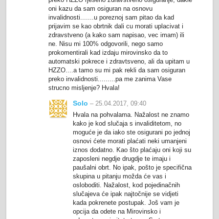
oni kazu da sam osiguran na osnovu
invalidnosti.......u poreznoj sam pitao da kad
prijavim se kao obrtnik dali cu morati uplacivat i
zdravstveno (a kako sam napisao, vec imam) ili
ne. Nisu mi 100% odgovorili, nego samo
prokomentirali kad izdaju mirovinsko da to
automatski pokrece i zdravtsveno, ali da upitam u
HZZO....a tamo su mi pak rekli da sam osiguran
preko invalidnosti.........pa me zanima Vase
strucno misljenje? Hvala!
Solo
– 25.04.2017, 09:40
Hvala na pohvalama. Nažalost ne znamo
kako je kod slučaja s invaliditetom, no
moguće je da iako ste osigurani po jednoj
osnovi ćete morati plaćati neki umanjeni
iznos dodatno. Kao što plaćaju oni koji su
zaposleni negdje drugdje te imaju i
paušalni obrt. No ipak, pošto je specifična
skupina u pitanju možda će vas i
osloboditi. Nažalost, kod pojedinačnih
slučajeva će ipak najtočnije se vidjeti
kada pokrenete postupak. Još vam je
opcija da odete na Mirovinsko i