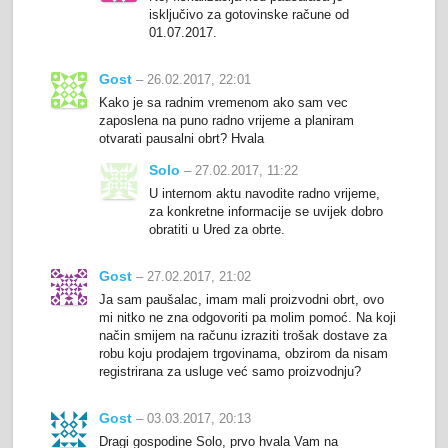
isključivo za gotovinske račune od
01.07.2017.
Gost
– 26.02.2017, 22:01
Kako je sa radnim vremenom ako sam vec
zaposlena na puno radno vrijeme a planiram
otvarati pausalni obrt? Hvala
Solo
– 27.02.2017, 11:22
U internom aktu navodite radno vrijeme,
za konkretne informacije se uvijek dobro
obratiti u Ured za obrte.
Gost
– 27.02.2017, 21:02
Ja sam paušalac, imam mali proizvodni obrt, ovo
mi nitko ne zna odgovoriti pa molim pomoć. Na koji
način smijem na računu izraziti trošak dostave za
robu koju prodajem trgovinama, obzirom da nisam
registrirana za usluge već samo proizvodnju?
Gost
– 03.03.2017, 20:13
Dragi gospodine Solo, prvo hvala Vam na