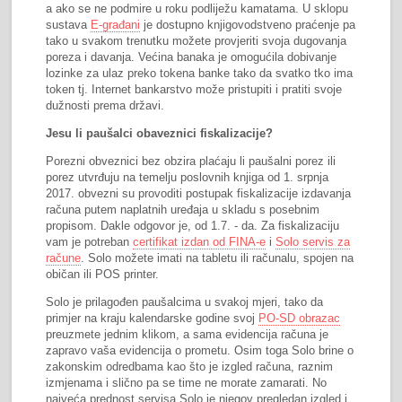
a ako se ne podmire u roku podliježu kamatama. U sklopu
sustava
E-građani
je dostupno knjigovodstveno praćenje pa
tako u svakom trenutku možete provjeriti svoja dugovanja
poreza i davanja. Većina banaka je omogućila dobivanje
lozinke za ulaz preko tokena banke tako da svatko tko ima
token tj. Internet bankarstvo može pristupiti i pratiti svoje
dužnosti prema državi.
Jesu li paušalci obaveznici fiskalizacije?
Porezni obveznici bez obzira plaćaju li paušalni porez ili
porez utvrđuju na temelju poslovnih knjiga od 1. srpnja
2017. obvezni su provoditi postupak fiskalizacije izdavanja
računa putem naplatnih uređaja u skladu s posebnim
propisom. Dakle odgovor je, od 1.7. - da. Za fiskalizaciju
vam je potreban
certifikat izdan od FINA-e
i
Solo servis za
račune
. Solo možete imati na tabletu ili računalu, spojen na
običan ili POS printer.
Solo je prilagođen paušalcima u svakoj mjeri, tako da
primjer na kraju kalendarske godine svoj
PO-SD obrazac
preuzmete jednim klikom, a sama evidencija računa je
zapravo vaša evidencija o prometu. Osim toga Solo brine o
zakonskim odredbama kao što je izgled računa, raznim
izmjenama i slično pa se time ne morate zamarati. No
najveća prednost servisa Solo je njegov pregledan izgled i